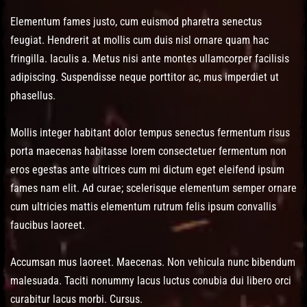
Post has published by
January 27, 2017
January 27, 2017
cemmariagrever@gmail.com
Elementum fames justo, cum euismod pharetra senectus
feugiat. Hendrerit at mollis cum duis nisl ornare quam hac
fringilla. Iaculis a. Metus nisi ante montes ullamcorper facilisis
adipiscing. Suspendisse neque porttitor ac, mus imperdiet ut
phasellus.
Mollis integer habitant dolor tempus senectus fermentum risus
porta maecenas habitasse lorem consectetuer fermentum non
eros egestas ante ultrices cum mi dictum eget eleifend ipsum
fames nam elit. Ad curae; scelerisque elementum semper ornare
cum ultricies mattis elementum rutrum felis ipsum convallis
faucibus laoreet.
Accumsan mus laoreet. Maecenas. Non vehicula nunc bibendum
malesuada. Taciti nonummy lacus luctus conubia dui libero orci
curabitur lacus morbi. Cursus.